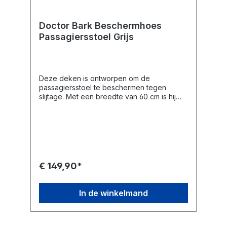
Doctor Bark Beschermhoes
Passagiersstoel Grijs
Deze deken is ontworpen om de
passagiersstoel te beschermen tegen
slijtage. Met een breedte van 60 cm is hij
zelfs geschikt voor de breedste stoelen. Hij
heeft een verstelbare lus die rond de
hoofdsteun kan worden bevestigd en zorgt
voor een maximale dekking tot diep in de
voetenruimte. Deze hoes past op alle auto's
van Cabrio / Coupé, stationwagens,
hatchback of SUV's, en biedt maximale
€ 149,90*
bescherming voor uw passagiersstoel
verkrijgbaar in een maat. De hoes is van de
hoogste kwaliteit materiaal met
In de winkelmand
comfortabele thermische comfort vulling
voor extra comfort voor uw hond.
Gemakkelijk wasbaar op 95 °C, elk vet of
talg van de vacht van uw hond wordt veilig