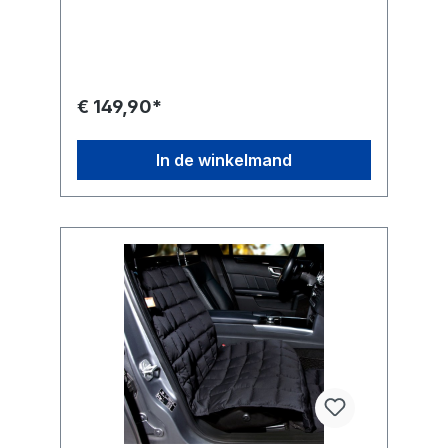
heeft een verstelbare lus die rond de
beschermhoes ONE SIZE 180 × 60 cm
hoofdsteun kan worden bevestigd en zorgt
Productinformatie:
voor een maximale dekking tot diep in de
voetenruimte. Deze hoes past op alle auto's
van Cabrio / Coupé, stationwagens,
hatchback of SUV's, en biedt maximale
€ 149,90*
bescherming voor uw passagiersstoel
verkrijgbaar in een maat. De hoes is van de
hoogste kwaliteit materiaal met
In de winkelmand
comfortabele thermische comfort vulling
voor extra comfort voor uw hond.
Gemakkelijk wasbaar op 95 °C, elk vet of
talg van de vacht van uw hond wordt veilig
weggespoeld bij elke schoonmaakbeurt.
Voor extra gemoedsrust wordt dit product
geleverd met 10 jaar fabrieksgarantie. U
krijgt niet alleen een schone
passagiersstoel en zonder krassen, maar u
hoeft zich nu ook geen zorgen meer te
maken over de ongewenste geurtjes die
kunnen komen kijken bij een huisdier in de
auto! Gemaakt in Duitsland om lang mee te
gaan, is deze Doctor Bark passagiersstoel
precies wat u nodig heeft! Bijzondere
kenmerken: All-side bescherming